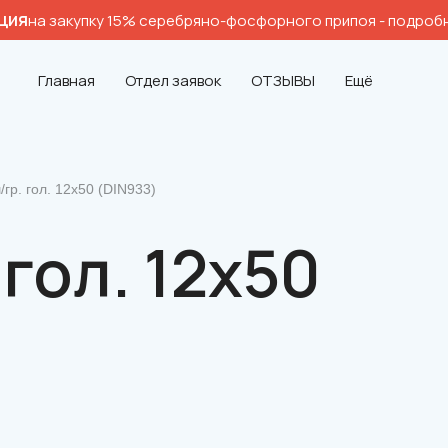
ция
на закупку 15% серебряно-фосфорного припоя
- подроб
Главная
Отдел заявок
ОТЗЫВЫ
Ещё
/гр. гол. 12х50 (DIN933)
 гол. 12х50