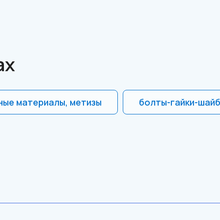
ах
ые материалы, метизы
болты-гайки-шай