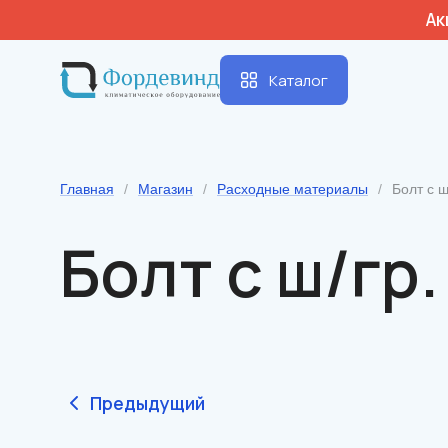
Ак
Каталог
Главная
/
Магазин
/
Расходные материалы
/
Болт с ш
Болт с ш/гр.
Предыдущий