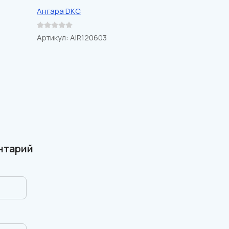
Ангара DKС
Артикул:
AIR120603
нтарий