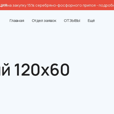
ция
на закупку 15% серебряно-фосфорного припоя
- подроб
Главная
Отдел заявок
ОТЗЫВЫ
Ещё
й 120х60