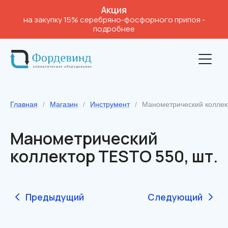
Акция
на закупку 15% серебряно-фосфорного припоя
-
подробнее
Главная
/
Магазин
/
Инструмент
/
Манометрический коллект
Манометрический
коллектор TESTO 550, шт.
Предыдущий
Следующий