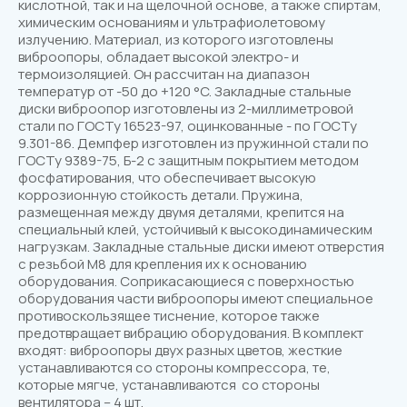
кислотной, так и на щелочной основе, а также спиртам,
химическим основаниям и ультрафиолетовому
излучению. Материал, из которого изготовлены
виброопоры, обладает высокой электро- и
термоизоляцией. Он рассчитан на диапазон
температур от -50 до +120 °C. Закладные стальные
диски виброопор изготовлены из 2-миллиметровой
стали по ГОСТу 16523-97, оцинкованные - по ГОСТу
9.301-86. Демпфер изготовлен из пружинной стали по
ГОСТу 9389-75, Б-2 с защитным покрытием методом
фосфатирования, что обеспечивает высокую
коррозионную стойкость детали. Пружина,
размещенная между двумя деталями, крепится на
специальный клей, устойчивый к высокодинамическим
нагрузкам. Закладные стальные диски имеют отверстия
с резьбой М8 для крепления их к основанию
оборудования. Соприкасающиеся с поверхностью
оборудования части виброопоры имеют специальное
противоскользящее тиснение, которое также
предотвращает вибрацию оборудования. В комплект
входят: виброопоры двух разных цветов, жесткие
устанавливаются со стороны компрессора, те,
которые мягче, устанавливаются со стороны
вентилятора – 4 шт.