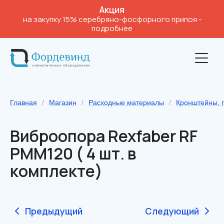
Акция
на закупку 15% серебряно-фосфорного припоя
-
подробнее
Главная
/
Магазин
/
Расходные материалы
/
Кронштейны, 
Виброопора Rexfaber RF
PMM120 ( 4 шт. в
комплекте)
Предыдущий
Следующий