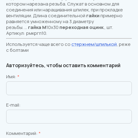
котором нарезана резьба. Служат в основном для
соединения или наращивания шпилек, при прокладке
вентиляции. Длина соединительной
гайки
примерно
равняется умноженному на 3 диаметру
резьбы. ...
гайка
М
10х30
переходная
оцинк
., шт.
Артикул: рмкргп10.
Используется чаще всего со
стержнем/шпилькой
, реже
с болтами
Авторизуйтесь, чтобы оставить комментарий
Имя:
*
E-mail:
Комментарий:
*