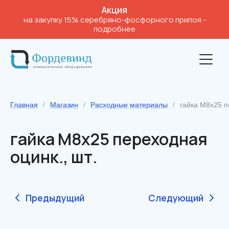
Акция
на закупку 15% серебряно-фосфорного припоя
-
подробнее
Главная
/
Магазин
/
Расходные материалы
/
гайка М8х25 п
гайка М8х25 переходная
оцинк., шт.
Предыдущий
Следующий