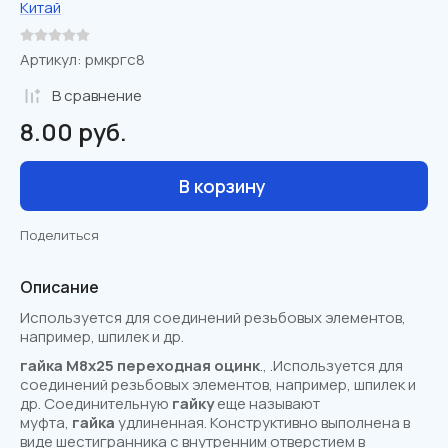
Китай
Артикул:
рмкргс8
В сравнениe
8.00
руб.
В корзину
Поделиться
Описание
Используется для соединений резьбовых элементов,
например, шпилек и др.
гайка
М
8
х
25
переходная
оцинк
., .Используется для
соединений резьбовых элементов, например, шпилек и
др. Соединительную
гайку
еще называют
муфта,
гайка
удлиненная. Конструктивно выполнена в
виде шестигранника с внутренним отверстием в