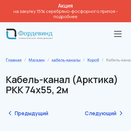
Акция
на закупку 15% серебряно-фосфорного припоя
-
подробнее
Главная
/
Магазин
/
кабель-каналы
/
Короб
/
Кабель-канал
Кабель-канал (Арктика)
РКК 74х55, 2м
Предыдущий
Следующий