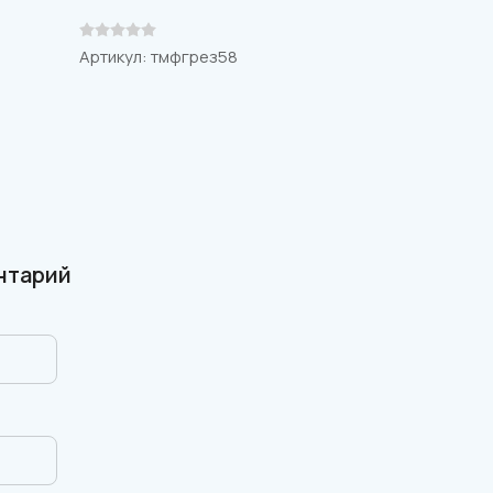
Артикул:
тмфгрез58
нтарий