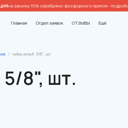
ция
на закупку 15% серебряно-фосфорного припоя
- подроб
Главная
Отдел заявок
ОТЗЫВЫ
Ещё
нги
/
гайка резьб. 5/8", шт.
5/8", шт.